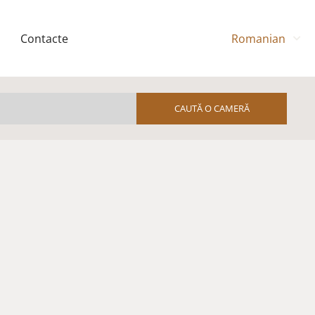
Contacte
Romanian
Am un cod
promoțional
CAUTĂ O CAMERĂ
& Beach
each Bar & Bites
each, Health Spring