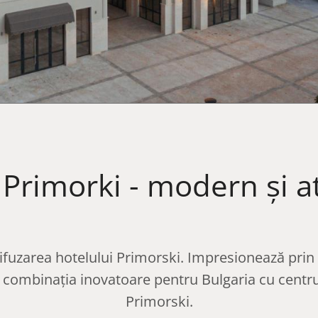
 Primorki - modern și at
fuzarea hotelului Primorski. Impresionează prin a
și combinația inovatoare pentru Bulgaria cu centr
Primorski.