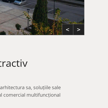
<
>
ractiv
rhitectura sa, soluțiile sale
ul comercial multifuncțional