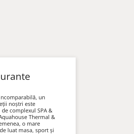
aurante
 incomparabilă, un
ții noștri este
ă de complexul SPA &
Aquahouse Thermal &
asemenea, o mare
 de luat masa, sport și