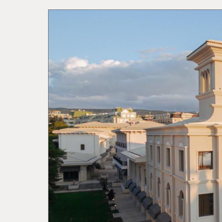
Animale
de co