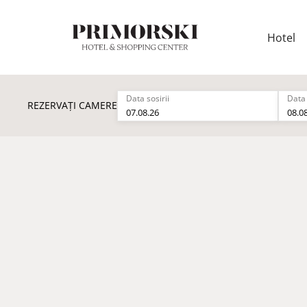
Hotel
Data sosirii
Data 
REZERVAȚI CAMERE
07.08.26
08.0
Acces gratuit
10% reducere
10% reducere
15% reducere
SPA și Astor G