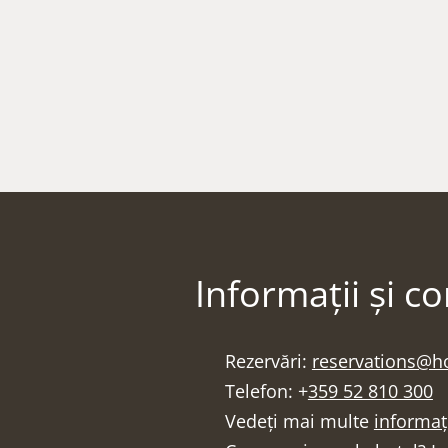
Informații și c
Rezervări:
reservations@h
Telefon: +
359 52 810 300
Vedeți mai multe
informaț