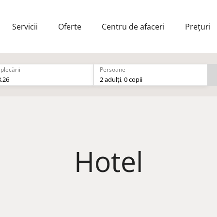
Servicii
Oferte
Centru de afaceri
Prețuri
plecării
Persoane
8.26
2 adulți, 0 copii
Zona Aqua si zona Termica în AQUAHOUSE Thermal 
Hotel
la restaurantele Monty și Lena
la restaurantele Kampai, The Grill, Salvia și Cactus B
la toate serviciile oferite de Aquahouse Thermal & B
arden SPA Centre