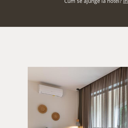
Cum se ajunge la hotel?
In