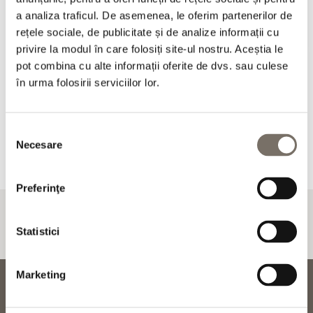
a analiza traficul. De asemenea, le oferim partenerilor de
rețele sociale, de publicitate și de analize informații cu
privire la modul în care folosiți site-ul nostru. Aceștia le
pot combina cu alte informații oferite de dvs. sau culese
în urma folosirii serviciilor lor.
Profitați de cele mai bune condiții
atunci când rezervați direct
Selecția
Vă planificați următoarea vacanță?
Necesare
consimțământului
Preferinţe
Statistici
Marketing
Telefon:
+359 52 810 300
reservations@hotelprimorski.com