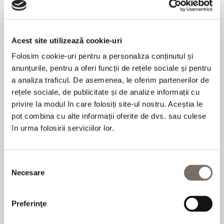
Avantajele rezervării directe:
Acces gratuit la zona acvatică și termală a
centrului SPA
AQUAHOUSE Thermal & Beach
Acest site utilizează cookie-uri
10% reducere la restaurantele
Monty
Folosim cookie-uri pentru a personaliza conținutul și
Restaurant
și
LENA Pavilion
anunțurile, pentru a oferi funcții de rețele sociale și pentru
10% reducere la restaurantele
Kampai
,
The
a analiza traficul. De asemenea, le oferim partenerilor de
Grill
, Salvia și
Cactus Beach Bar & Bites
rețele sociale, de publicitate și de analize informații cu
privire la modul în care folosiți site-ul nostru. Aceștia le
15% reducere la toate serviciile oferite de
centrele SPA:
AQUAHOUSE Thermal & Beach
,
pot combina cu alte informații oferite de dvs. sau culese
Health Spring SPA
și
Astor Garden SPA
în urma folosirii serviciilor lor.
centre
Cazare gratuită cu un animal de companie
(până la 10 kg)
Selecția
Necesare
consimțământului
Bucurați-vă de un sejur care combină confortul,
plăcerile spa și deliciile gastronomice, la doar o
Preferinţe
aruncătură de băț de mare.