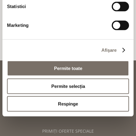
Statistici
REZERVĂ
Marketing
Afişare
Permite toate
Telefon:
+359 52 810 300
reservations@hotelprimorski.com
Permite selecția
MEDII SOCIALE
Respinge
PRIMIȚI OFERTE SPECIALE